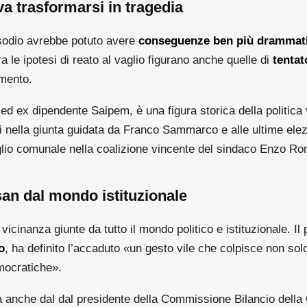
a trasformarsi in tragedia
pisodio avrebbe potuto avere
conseguenze ben più drammat
ra le ipotesi di reato al vaglio figurano anche quelle di
tentat
mento.
 ed ex dipendente Saipem, è una figura storica della politica
i nella giunta guidata da Franco Sammarco e alle ultime elez
glio comunale nella coalizione vincente del sindaco Enzo R
isan dal mondo istituzionale
vicinanza giunte da tutto il mondo politico e istituzionale. Il
o
, ha definito l’accaduto «un gesto vile che colpisce non sol
emocratiche».
sa anche dal dal presidente della Commissione Bilancio dell