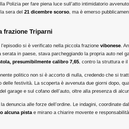
lla Polizia per fare piena luce sull’atto intimidatorio avvenut
lla sera del
21 dicembre scorso
, ma è emerso pubblicamente
la frazione Triparni
l’episodio si è verificato nella piccola frazione
vibonese
. An
 serata in paese, stava parcheggiando la propria auto nel g
stola, presumibilmente calibro 7,65
, contro la struttura e il
nte politico non si è accorto di nulla, credendo che si tratta
do delle festività. La scoperta è avvenuta due giorni dopo, qu
el garage e sul cofano dell’auto, oltre alla presenza di alcun
 denuncia alle forze dell’ordine. Le indagini, coordinate dall
 alcuna pista
e mirano a chiarire movente e responsabilità